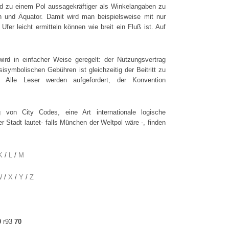
nd zu einem Pol aussagekräftiger als Winkelangaben zu
h und Äquator. Damit wird man beispielsweise mit nur
er leicht ermitteln können wie breit ein Fluß ist. Auf
rd in einfacher Weise geregelt: der Nutzungsvertrag
isymbolischen Gebühren ist gleichzeitig der Beitritt zu
n. Alle Leser werden aufgefordert, der Konvention
 von City Codes, eine Art internationale logische
er Stadt lautet- falls München der Weltpol wäre -, finden
K
/
L
/
M
W
/
X
/
Y
/
Z
0
r93
70