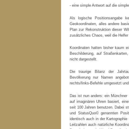
- eine simple Antwort auf die simpl
Als logische Positionsangabe ke
Geokoordinaten, alles andere basie
Plan zur Rekonstruktion dieser Wi
zusätzliches Chaos, weil die Helfe
Koordinaten hatten bisher kaum e
Beschilderung, auf Straßenkarten
nicht dargestellt.
Die traurige Bilanz der Jahrta
Bevölkerung nur Namen angebot
rechts/links-Befehle umgesetzt un
Das ist nun anders: ein Münchner E
auf imaginären Uhren basiert, eine
seit 100 Jahren benutzen. Dabei ste
und StatusQuo© genannten Positi
identisch auch in der Kartographie
Leitzahlen auch natürliche Koord