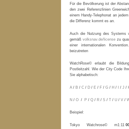
Für die Bevölkerung ist der Absta
den zwei Referenzlinien Greenwic
einem Handy-Telephonat an jedem Uf
die Differenz kommt es an.
Auch die Nutzung des Systems wi
gemäß
volksnav.de/license
zu quas
einer internationalen Konventio
beizutreten
WatchRose© erlaubt die Bildung
Postleitzahl. Wie der City Code Ihr
Sie alphabetisch:
A
/
B
/
C
/
D
/
E
/
F
/
G
/
H
/
I
/
J
/
N
/
O
/
P
/
Q
/
R
/
S
/
T
/
U
/
V
/
Beispiel:
Tokyo Watchrose© m1:11
0