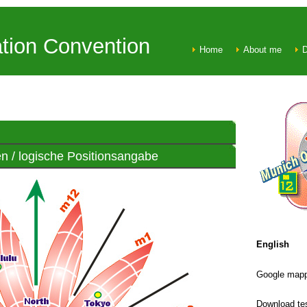
tion Convention
Home
About me
D
en / logische Positionsangabe
English
Google mapp
Download te