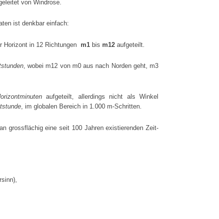
eleitet von Windrose.
aten ist denkbar einfach:
r Horizont in 12 Richtungen
m1
bis
m12
aufgeteilt.
tstunden
, wobei m12 von m0 aus nach Norden geht, m3
orizontminuten
aufgeteilt, allerdings nicht als Winkel
tstunde
, im globalen Bereich in 1.000 m-Schritten.
man grossflächig eine seit 100 Jahren existierenden Zeit-
s
rsinn),