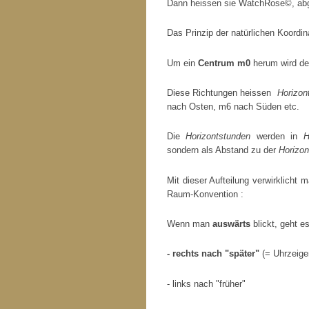
Dann heissen sie WatchRose©, abg
Das Prinzip der natürlichen Koordin
Um ein
Centrum m0
herum wird de
Diese Richtungen heissen
Horizon
nach Osten, m6 nach Süden etc.
Die
Horizontstunden
werden in
H
sondern als Abstand zu der
Horizon
Mit dieser Aufteilung verwirklicht 
Raum-Konvention :
Wenn man
auswärts
blickt, geht e
- rechts nach "später"
(= Uhrzeige
- links nach "früher"