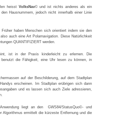
hlen heisst
VolksNav
© und ist nichts anderes als ein
ei den Hausnummern, jedoch nicht innerhalb einer Linie
. Früher haben Menschen sich orientiert indem sie den
 also auch eine Art Polarnavigation. Diese Natürlichkeit
trichtungen QUANTIFIZIERT werden.
t, ist in der Praxis kinderleicht zu erlernen. Die
 benutzt die Fähigkeit, eine Uhr lesen zu können, in
chermassen auf der Beschilderung, auf dem Stadtplan
n Handys erscheinen. Im Stadtplan erübrigen sich dann
sangaben und es lassen sich auch Ziele adressieren,
n.
en Anwendung liegt an den GWS84/StatusQuo©- und
lgorithmus ermittelt die kürzeste Entfernung und die
.