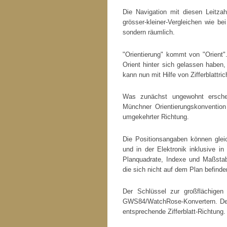
Die Navigation mit diesen Leitza
grösser-kleiner-Vergleichen wie b
sondern räumlich.
"Orientierung" kommt von "Orient"
Orient hinter sich gelassen haben,
kann nun mit Hilfe von Zifferblat
Was zunächst ungewohnt erschein
Münchner Orientierungskonvention
umgekehrter Richtung.
Die Positionsangaben können glei
und in der Elektronik inklusive i
Planquadrate, Indexe und Maßstab
die sich nicht auf dem Plan befinde
Der Schlüssel zur großflächig
GWS84/WatchRose-Konvertern. Der A
entsprechende Zifferblatt-Richtung