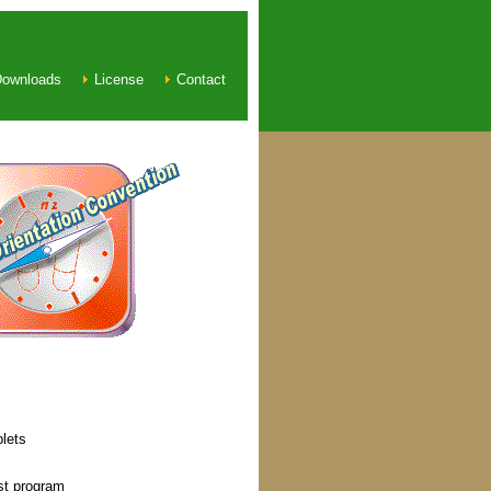
ownloads
License
Contact
lets
st program