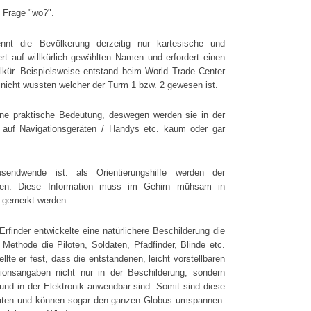
e Frage "wo?".
nnt die Bevölkerung derzeitig nur kartesische und
rt auf willkürlich gewählten Namen und erfordert einen
llkür. Beispielsweise entstand beim World Trade Center
r nicht wussten welcher der Turm 1 bzw. 2 gewesen ist.
ine praktische Bedeutung, deswegen werden sie in der
, auf Navigationsgeräten / Handys etc. kaum oder gar
usendwende ist: als Orientierungshilfe werden der
en. Diese Information muss im Gehirn mühsam in
d gemerkt werden.
rfinder entwickelte eine natürlichere Beschilderung die
 Methode die Piloten, Soldaten, Pfadfinder, Blinde etc.
llte er fest, dass die entstandenen, leicht vorstellbaren
onsangaben nicht nur in der Beschilderung, sondern
 und in der Elektronik anwendbar sind. Somit sind diese
inaten und können sogar den ganzen Globus umspannen.