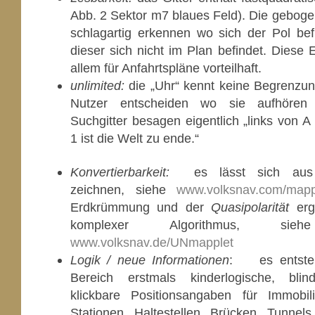
Abb. 2 Sektor m7 blaues Feld). Die geboge
schlagartig erkennen wo sich der Pol be
dieser sich nicht im Plan befindet. Diese E
allem für Anfahrtspläne vorteilhaft.
unlimited:
die „Uhr“ kennt keine Begrenzun
Nutzer entscheiden wo sie aufhören s
Suchgitter besagen eigentlich „links von 
1 ist die Welt zu ende.“
Konvertierbarkeit:
es lässt sich aus 
zeichnen, siehe
www.volksnav.com/mapp
Erdkrümmung und der
Quasipolarität
erg
komplexer Algorithmus, s
www.volksnav.de/UNmapplet
Logik / neue Informationen
: es entste
Bereich erstmals kinderlogische, bli
klickbare Positionsangaben für Immobil
Stationen, Haltestellen, Brücken, Tunnels